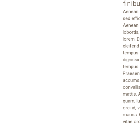
finib
Aenean e
sed effi
Aenean n
lobortis
lorem. D
eleifend
tempus s
dignissi
tempus i
Praesent
accumsan
convalli
mattis. 
quam, lu
orci id,
mauris. 
vitae or