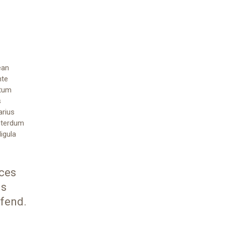
ean
nte
ntum
s
arius
interdum
ligula
ices
us
ifend.