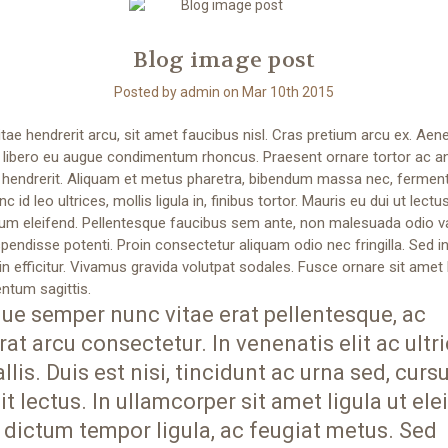
Blog image post
Posted by admin on Mar 10th 2015
tae hendrerit arcu, sit amet faucibus nisl. Cras pretium arcu ex. Aen
 libero eu augue condimentum rhoncus. Praesent ornare tortor ac a
 hendrerit. Aliquam et metus pharetra, bibendum massa nec, ferme
c id leo ultrices, mollis ligula in, finibus tortor. Mauris eu dui ut lectu
um eleifend. Pellentesque faucibus sem ante, non malesuada odio v
pendisse potenti. Proin consectetur aliquam odio nec fringilla. Sed 
 in efficitur. Vivamus gravida volutpat sodales. Fusce ornare sit amet 
ntum sagittis.
ue semper nunc vitae erat pellentesque, ac
rat arcu consectetur. In venenatis elit ac ultr
llis. Duis est nisi, tincidunt ac urna sed, curs
it lectus. In ullamcorper sit amet ligula ut ele
 dictum tempor ligula, ac feugiat metus. Sed