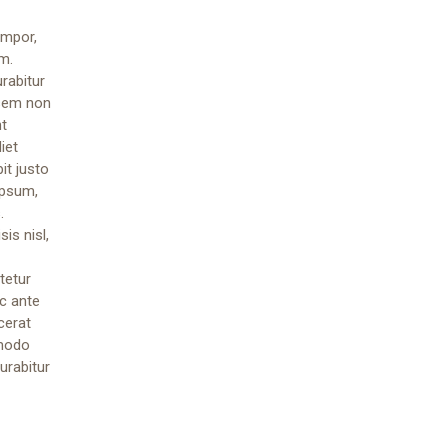
empor,
um.
rabitur
 sem non
nt
iet
it justo
ipsum,
.
is nisl,
tetur
nc ante
cerat
mmodo
urabitur