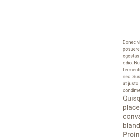
Donec vi
posuere
egestas
odio. Nun
ferment
nec. Sus
at justo
condime
Quisq
place
conva
bland
Proin