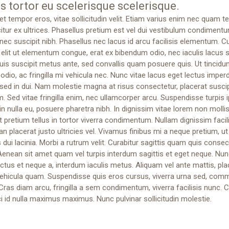
us tortor eu scelerisque scelerisque.
t tempor eros, vitae sollicitudin velit. Etiam varius enim nec quam t
citur ex ultrices. Phasellus pretium est vel dui vestibulum condiment
ec suscipit nibh. Phasellus nec lacus id arcu facilisis elementum. Cu
, elit ut elementum congue, erat ex bibendum odio, nec iaculis lacus
uis suscipit metus ante, sed convallis quam posuere quis. Ut tincidu
 odio, ac fringilla mi vehicula nec. Nunc vitae lacus eget lectus imperd
ed in dui. Nam molestie magna at risus consectetur, placerat suscip
m. Sed vitae fringilla enim, nec ullamcorper arcu. Suspendisse turpis 
n nulla eu, posuere pharetra nibh. In dignissim vitae lorem non mollis
 pretium tellus in tortor viverra condimentum. Nullam dignissim facilis
 placerat justo ultricies vel. Vivamus finibus mi a neque pretium, ut
s dui lacinia. Morbi a rutrum velit. Curabitur sagittis quam quis consec
Aenean sit amet quam vel turpis interdum sagittis et eget neque. Nu
ctus et neque a, interdum iaculis metus. Aliquam vel ante mattis, pla
 vehicula quam. Suspendisse quis eros cursus, viverra urna sed, co
Cras diam arcu, fringilla a sem condimentum, viverra facilisis nunc. C
ci id nulla maximus maximus. Nunc pulvinar sollicitudin molestie.