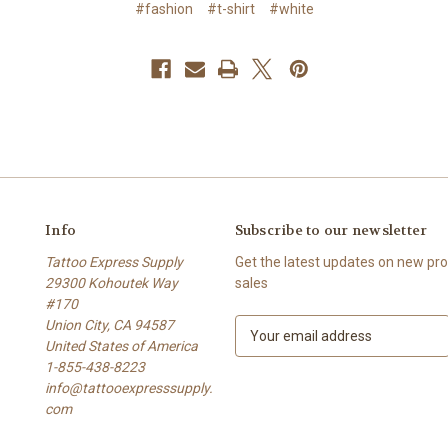
#fashion
#t-shirt
#white
Info
Subscribe to our newsletter
Tattoo Express Supply
Get the latest updates on new p
29300 Kohoutek Way
sales
#170
Union City, CA 94587
E
United States of America
m
1-855-438-8223
a
info@tattooexpresssupply.
i
com
l
A